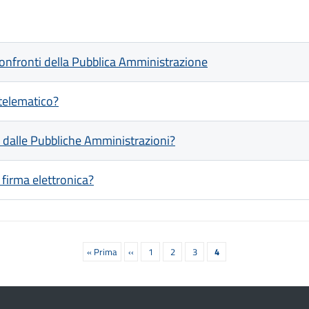
i confronti della Pubblica Amministrazione
 telematico?
ati dalle Pubbliche Amministrazioni?
firma elettronica?
Prima
« Prima
Pagina
‹‹
Pagina
1
Pagina
2
Pagina
3
Pagina
4
pagina
precedente
attuale