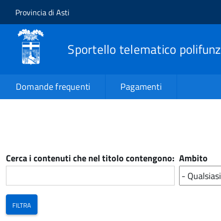
Salta al contenuto principale
Skip to site navigation
Provincia di Asti
Sportello telematico polifunz
Domande frequenti
Pagamenti
Cerca i contenuti che nel titolo contengono:
Ambito